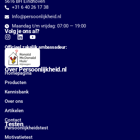
5616 BH Eindhoven
+31 6 40 26 17 38
Info@persoonlijkheid.nl
Maandag t/m vrijdag: 07:00 — 19:00
Volg je ons al?
I
L
Y
n
i
o
Officieel zakelijk ambassadeur:
s
n
u
t
k
t
a
e
u
g
d
b
Over Persoonlijkheid.nl
r
i
e
Homepagina
a
n
Producten
m
Kennisbank
Over ons
Artikelen
Contact
Testen
Persoonlijkheidstest
Motivatietest